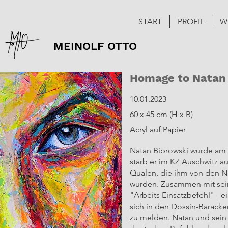
START
PROFIL
W
MEINOLF OTTO
Homage to Natan
10.01.2023
60 x 45 cm (H x B)
Acryl auf Papier
Natan Bibrowski wurde am
starb er im KZ Auschwitz 
Qualen, die ihm von den Na
wurden. Zusammen mit sein
"Arbeits Einsatzbefehl" - ei
sich in den Dossin-Barack
zu melden. Natan und sein