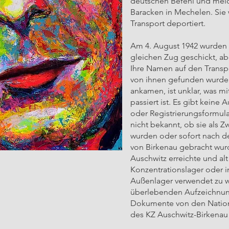
deutschen Befehl und meld
Baracken in Mechelen. Sie
Transport deportiert.
Am 4. August 1942 wurden
gleichen Zug geschickt, a
Ihre Namen auf den Transpor
von ihnen gefunden wurde.
ankamen, ist unklar, was mi
passiert ist. Es gibt keine
oder Registrierungsformular
nicht bekannt, ob sie als 
wurden oder sofort nach d
von Birkenau gebracht wurde
Auschwitz erreichte und al
Konzentrationslager oder 
Außenlager verwendet zu w
überlebenden Aufzeichnung
Dokumente von den Nationa
des KZ Auschwitz-Birkenau 