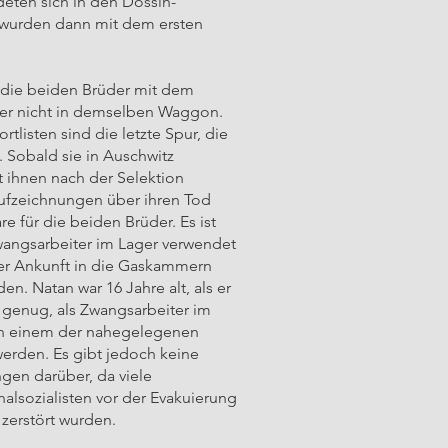
eten sich in den Dossin-
 wurden dann mit dem ersten
 die beiden Brüder mit dem
ber nicht in demselben Waggon.
tlisten sind die letzte Spur, die
 Sobald sie in Auschwitz
t ihnen nach der Selektion
 Aufzeichnungen über ihren Tod
e für die beiden Brüder. Es ist
Zwangsarbeiter im Lager verwendet
er Ankunft in die Gaskammern
n. Natan war 16 Jahre alt, als er
t genug, als Zwangsarbeiter im
in einem der nahegelegenen
erden. Es gibt jedoch keine
en darüber, da viele
lsozialisten vor der Evakuierung
zerstört wurden.