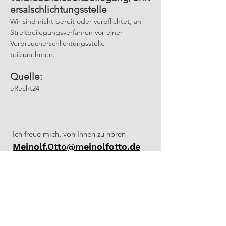
ersalschlichtungsstelle
Wir sind nicht bereit oder verpflichtet, an
Streitbeilegungsverfahren vor einer
Verbraucherschlichtungsstelle
teilzunehmen.
Quelle:
eRecht24
Ich freue mich, von Ihnen zu hören
Meinolf.Otto@meinolfotto.de
M:
+49 1567 884 9851
Lust auf mehr?
COOKIES
IMPRESSUM
DATENSCHUTZ