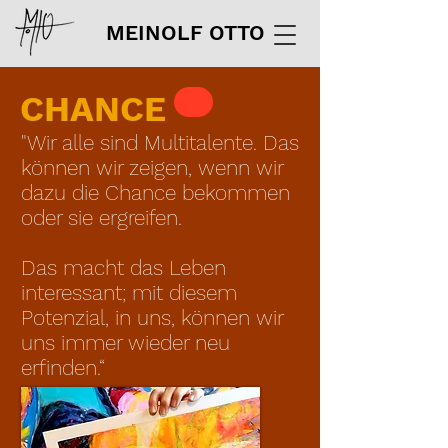
MEINOLF OTTO
CHANCE
<<
"Wir alle sind Multitalente. Das
können wir zeigen, wenn wir
dazu die Chance bekommen
oder sie ergreifen.
Das macht das Leben
interessant; mit diesem
Potenzial, in uns, können wir
uns immer wieder neu
erfinden.
“